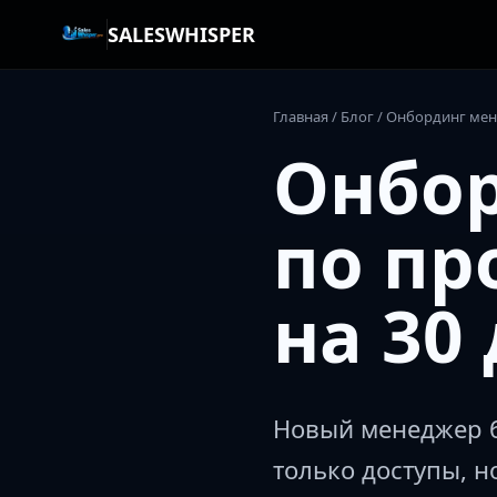
SALESWHISPER
Главная
/
Блог
/ Онбординг мен
Онбо
по пр
на 30
Новый менеджер бы
только доступы, н