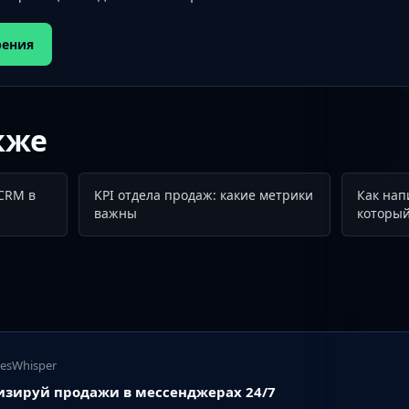
рения
кже
CRM в
KPI отдела продаж: какие метрики
Как нап
важны
который
lesWhisper
изируй продажи в мессенджерах 24/7