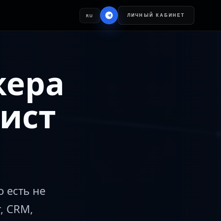
RU
ЛИЧНЫЙ КАБИНЕТ
жера
ист
 есть не
, CRM,