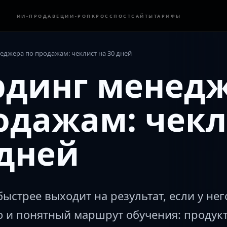
ИИ-ПРОДАВЕЦ
ИИ-РОП
КРОССПОСТ
САЙТЫ
ТАРИФЫ
еджера по продажам: чеклист на 30 дней
рдинг менед
одажам: чекл
 дней
стрее выходит на результат, если у него
о и понятный маршрут обучения: продукт