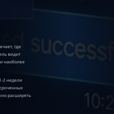
ечает, где
ель видит
ни наиболее
1-2 недели
осроченных
жно расширять