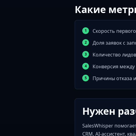
Какие метр
Скорость первого
Доля заявок с за
Количество лидов
Конверсия между 
Причины отказа и
Нужен раз
SalesWhisper помогает
CRM, AI-ассистент, кв