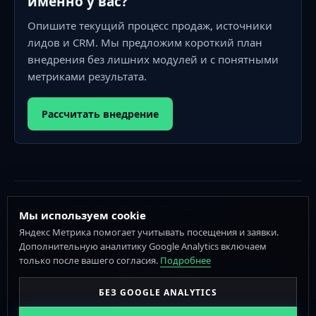
именно у вас?
Опишите текущий процесс продаж, источники
лидов и CRM. Мы предложим короткий план
внедрения без лишних модулей и с понятными
метриками результата.
Рассчитать внедрение
© 2026 SalesWhisper
Решения
Кейсы
Блог
FAQ
Мы используем cookie
sites@saleswhisper.pro
Яндекс Метрика помогает учитывать посещения и заявки.
Дополнительную аналитику Google Analytics включаем
только после вашего согласия.
Подробнее
Instagram принадлежит Meta, признанной экстремистской организацией и
запрещенной в РФ.
БЕЗ GOOGLE ANALYTICS
Кейсы
Блог
Решения